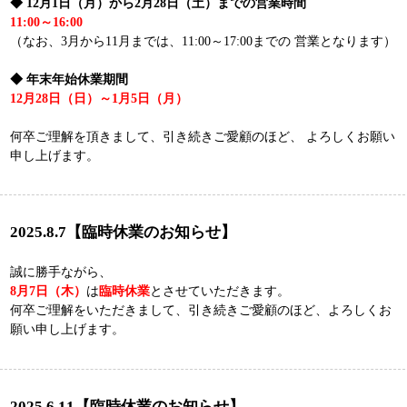
願い申し上げます。
2025.6.11【臨時休業のお知らせ】
誠に勝手ながら、
6月17日（火）
は
臨時休業
とさせていただきます。
お客様にはご不便をおかけしますが、何卒ご理解のほど、よろしく
お願いいたします。
2025.5.21 【出店者（チャレンジャー）募集！！】
明日香村チャレンジショップ（ASUCOME）におきまして、新たなチ
ャレンジャー（飲食3店舗、物販・サービス1店舗）を募集します。
◆ 申込期限
飲食店舗：
令和7年6月30日（月）17:00まで
物販・サービス店舗：
出店候補者が決まり次第、募集受付終
了
※ 詳細につきましてはこちらをご覧下さい
2024.11.28【冬期営業時間・休業日のお知らせ】
◆ 12月1日（日）から2月28日（金）までの営業時間
11:00～16:00