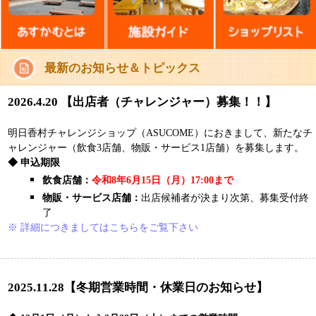
明日香村チャレンジショップ（ASUCOME）におきまして、新たなチ
ャレンジャー（飲食3店舗、物販・サービス1店舗）を募集します。
◆ 申込期限
飲食店舗：
令和8年6月15日（月）17:00まで
物販・サービス店舗：
出店候補者が決まり次第、募集受付終
了
※ 詳細につきましてはこちらをご覧下さい
2025.11.28【冬期営業時間・休業日のお知らせ】
◆ 12月1日（月）から2月28日（土）までの営業時間
11:00～16:00
（なお、3月から11月までは、11:00～17:00までの 営業となります）
◆ 年末年始休業期間
12月28日（日）～1月5日（月）
何卒ご理解を頂きまして、引き続きご愛顧のほど、 よろしくお願い
申し上げます。
2025.8.7【臨時休業のお知らせ】
誠に勝手ながら、
8月7日（木）
は
臨時休業
とさせていただきます。
何卒ご理解をいただきまして、引き続きご愛顧のほど、よろしくお